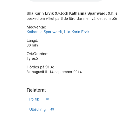
Ulla Karin Ervik
(t.v.)och
Katharina Sparrwardt
(t.h.)
besked om vilket parti de förordar men väl det som bör f
Medverkar:
Katharina Sparrwardt
,
Ulla-Karin Ervik
Längd:
36 min
Ort/Område:
Tyresö
Hördes på 91,4:
31 augusti till 14 september 2014
Relaterat
Politik
618
Utbildning
49