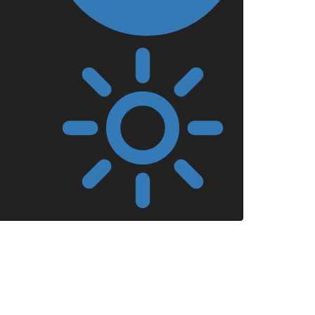
Mörkt
läge