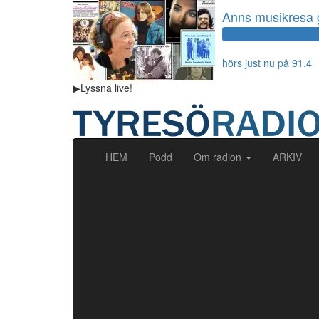
Anns musikresa
hörs just nu på 91,4
▶
Lyssna
live!
(current)
HEM
Podd
Om radion
ARKIV