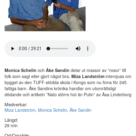
Monica Schelin
och
Åke Sandin
delar ut massor av ”rosor” till
folk som sagt eller gjort något bra.
Miza Landström
intervjuas om
bygget av den TUFF-stödda skola i Kongo som nu finns för 245
fattiga barn. Åke Sandins krönika handlar om utomrättsligt
dödande och artikeln ”Nato större hot än Putin” av Åsa Linderborg
Medverkar:
Miza Landström
,
Monica Schelin
,
Åke Sandin
Längd:
29 min
Ort/Område: