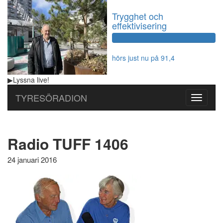
Trygghet och
effektivisering
60%
Complete
hörs just nu på 91,4
▶
Lyssna
live!
TYRESÖRADION
Toggle
navigati
Radio TUFF 1406
24 januari 2016