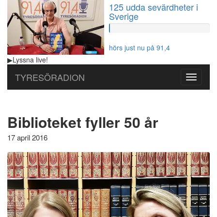
125 udda sevärdheter i
Sverige
60%
Complete
hörs just nu på 91,4
▶
Lyssna
live!
TYRESÖRADION
Toggle
navigati
Biblioteket fyller 50 år
17 april 2016