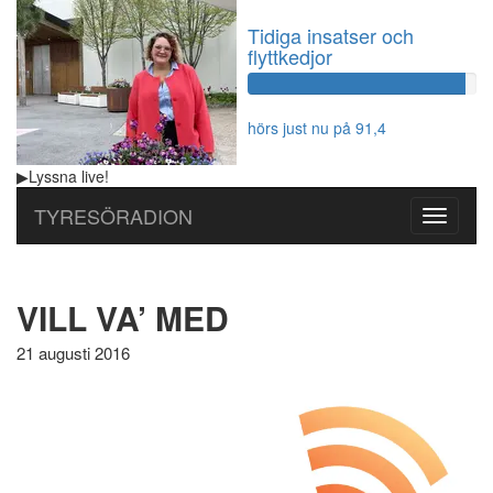
Tidiga insatser och
flyttkedjor
60%
Complete
hörs just nu på 91,4
▶
Lyssna
live!
TYRESÖRADION
Toggle
navigati
VILL VA’ MED
21 augusti 2016