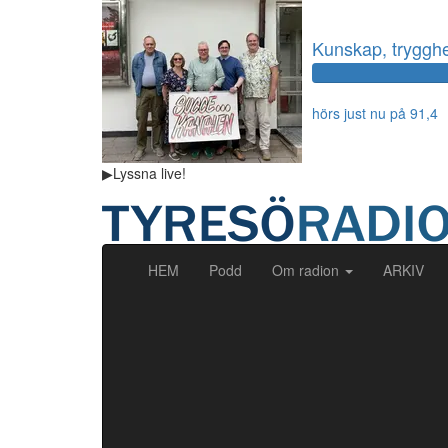
Kunskap, trygghet
hörs just nu på 91,4
▶
Lyssna
live!
(current)
HEM
Podd
Om radion
ARKIV