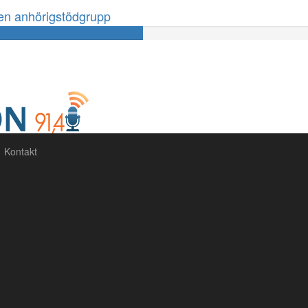
en anhörigstödgrupp
60%
Complete
Kontakt