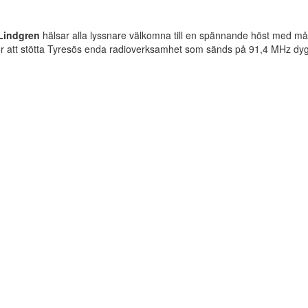
Lindgren
hälsar alla lyssnare välkomna till en spännande höst med må
r att stötta Tyresös enda radioverksamhet som sänds på 91,4 MHz dyg