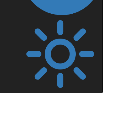
Mörkt
läge