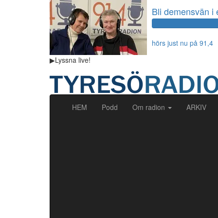
Bli demensvän i 
hörs just nu på 91,4
▶
Lyssna
live!
(current)
HEM
Podd
Om radion
ARKIV