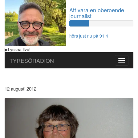
Att vara en oberoende
journalist
60%
Complete
hörs just nu på 91,4
▶
Lyssna
live!
TYRESÖRADION
Toggle
navigati
12 augusti 2012