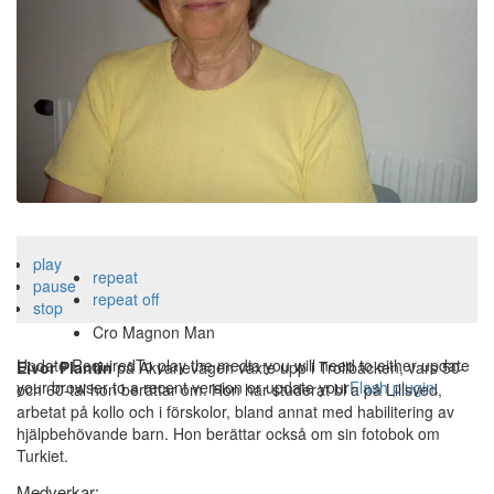
play
repeat
pause
repeat off
stop
Cro Magnon Man
Update Required
To play the media you will need to either update
Eivor Plantin
på Akvarievägen växte upp i Trollbäcken, vars 50-
your browser to a recent version or update your
Flash plugin
.
och 60-tal hon berättar om. Hon har studerat bl a på Lillsved,
arbetat på kollo och i förskolor, bland annat med habilitering av
hjälpbehövande barn. Hon berättar också om sin fotobok om
Turkiet.
Medverkar: