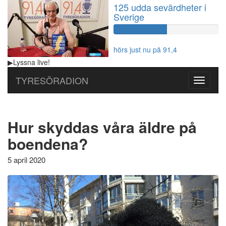
125 udda sevärdheter i
Sverige
60%
Complete
hörs just nu på 91,4
▶
Lyssna
live!
TYRESÖRADION
Toggle
navigati
Hur skyddas våra äldre på
boendena?
5 april 2020