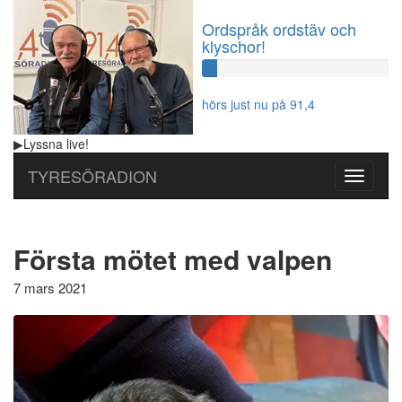
Ordspråk ordstäv och
klyschor!
60%
Complete
hörs just nu på 91,4
▶
Lyssna
live!
TYRESÖRADION
Toggle
navigati
Första mötet med valpen
7 mars 2021