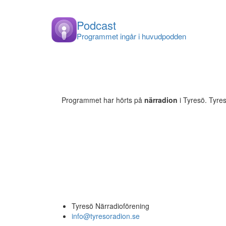
Podcast
Programmet ingår i huvudpodden
Programmet har hörts på
närradion
i Tyresö. Tyre
Tyresö Närradioförening
info@tyresoradion.se