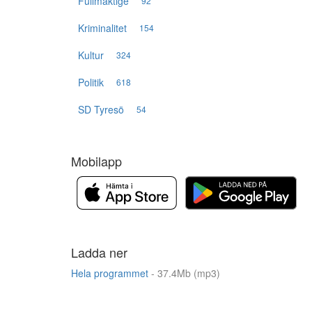
Fullmäktige
92
Kriminalitet
154
Kultur
324
Politik
618
SD Tyresö
54
Mobilapp
Ladda ner
Hela programmet
- 37.4Mb (mp3)