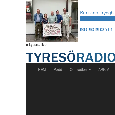
Kunskap, trygghet
hörs just nu på 91,4
▶
Lyssna
live!
(current)
HEM
Podd
Om radion
ARKIV