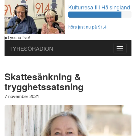
Kulturresa till Hälsingland
60%
Complete
hörs just nu på 91,4
▶
Lyssna
live!
TYRESÖRADION
Toggle
navigati
Skattesänkning &
trygghetssatsning
7 november 2021