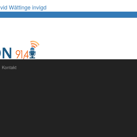
id Wättinge invigd
60%
Complete
Kontakt