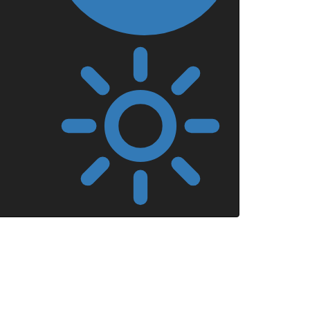
Mörkt
läge