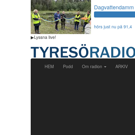
Dagvattendamm v
hörs just nu på 91,4
▶
Lyssna
live!
(current)
HEM
Podd
Om radion
ARKIV