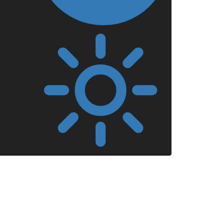
Mörkt
läge