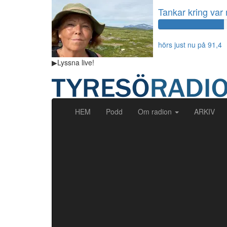
Tankar kring var
60%
Complete
hörs just nu på 91,4
▶
Lyssna
live!
(current)
HEM
Podd
Om radion
ARKIV