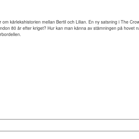
om kärlekshistorien mellan Bertil och Lilian. En ny satsning i The Crow
e London 80 år efter kriget? Hur kan man känna av stämningen på hove
urbordellen.