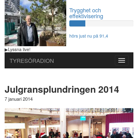
Trygghet och
effektivisering
60%
Complete
hörs just nu på 91,4
▶
Lyssna
live!
TYRESÖRADION
Toggle
navigati
Julgransplundringen 2014
7 januari 2014