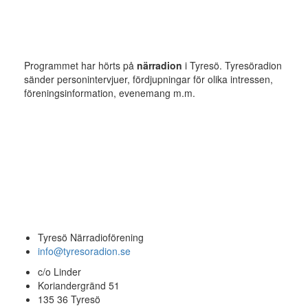
Programmet har hörts på
närradion
i Tyresö. Tyresöradion
sänder personintervjuer, fördjupningar för olika intressen,
föreningsinformation, evenemang m.m.
Tyresö Närradioförening
info@tyresoradion.se
c/o Linder
Koriandergränd 51
135 36 Tyresö