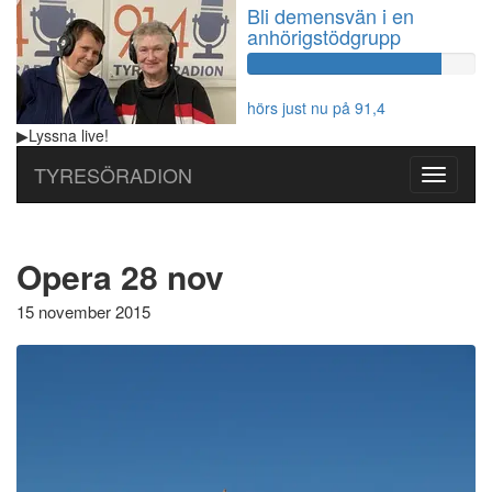
Bli demensvän i en
anhörigstödgrupp
60%
Complete
hörs just nu på 91,4
▶
Lyssna
live!
TYRESÖRADION
Toggle
navigati
Opera 28 nov
15 november 2015