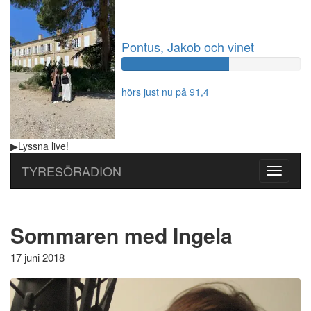
Pontus, Jakob och vinet
60%
Complete
hörs just nu på 91,4
▶
Lyssna
live!
TYRESÖRADION
Toggle
navigati
Sommaren med Ingela
17 juni 2018