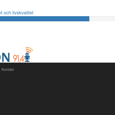
 och livskvalitet
60%
Complete
Kontakt