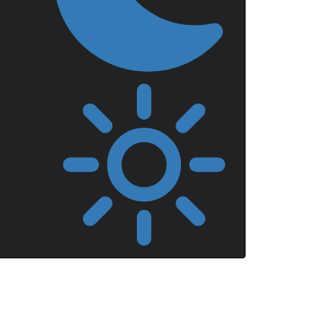
Mörkt
läge