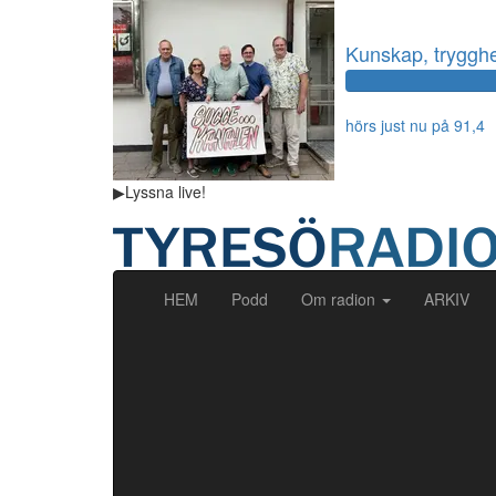
Kunskap, trygghet
hörs just nu på 91,4
▶
Lyssna
live!
(current)
HEM
Podd
Om radion
ARKIV