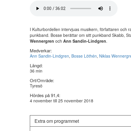
I Kulturbordellen intervjuas musikern, författaren och 
punkband. Bosse berättar om sitt punkband Skabb, Sta
Wennergren
och
Ann Sandin-Lindgren
.
Medverkar:
Ann Sandin-Lindgren
,
Bosse Löthén
,
Niklas Wennergr
Längd:
36 min
Ort/Område:
Tyresö
Hördes på 91,4:
4 november till 25 november 2018
Extra om programmet