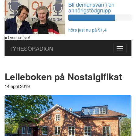
Bli demensvän i en
anhörigstödgrupp
60%
Complete
hörs just nu på 91,4
▶
Lyssna
live!
TYRESÖRADION
Toggle
navigati
Lelleboken på Nostalgifikat
14 april 2019