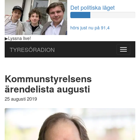
Det politiska läget
60%
Complete
hörs just nu på 91,4
▶
Lyssna
live!
TYRESÖRADION
Toggle
navigati
Kommunstyrelsens
ärendelista augusti
25 augusti 2019