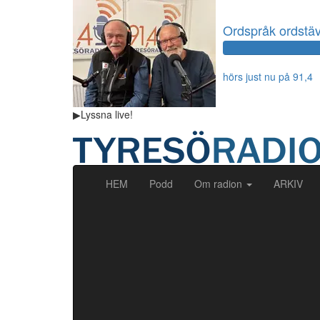
Ordspråk ordstäv
hörs just nu på 91,4
▶
Lyssna
live!
(current)
HEM
Podd
Om radion
ARKIV