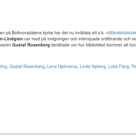
en på Bollmoradalens kyrka har det nu inrättats ett s.k.
välfärdsbibliote
n-Lindgren
var med på invigningen och intervjuade ordförande och v
fixaren
Gustaf Rosenberg
berättade om hur biblioteket kommer att fu
ling
,
Gustaf Rosenberg
,
Lena Hjelmérus
,
Linda Nyberg
,
Lotta Fång
,
Pe