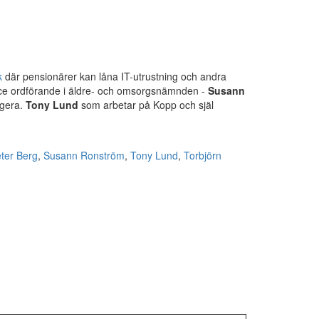
k
där pensionärer kan låna IT-utrustning och andra
ice ordförande i äldre- och omsorgsnämnden -
Susann
ngera.
Tony Lund
som arbetar på Kopp och själ
ter Berg
,
Susann Ronström
,
Tony Lund
,
Torbjörn