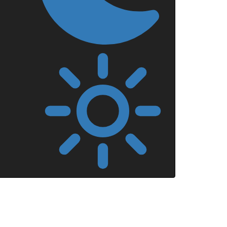
Mörkt
läge