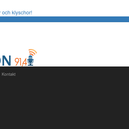
 och klyschor!
60%
Complete
Kontakt