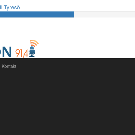
ill Tyresö
60%
Complete
Kontakt