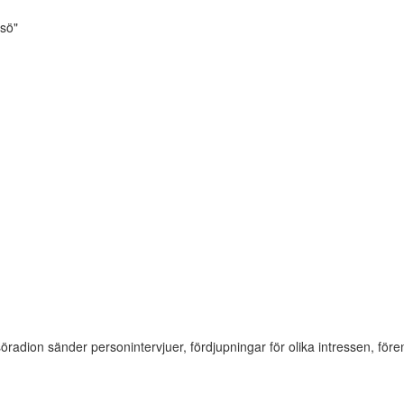
esö"
söradion sänder personintervjuer, fördjupningar för olika intressen, f