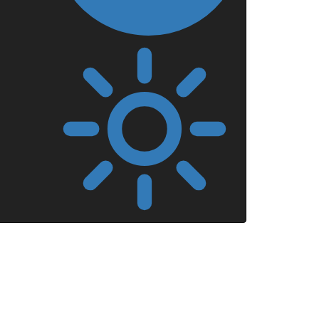
Mörkt
läge