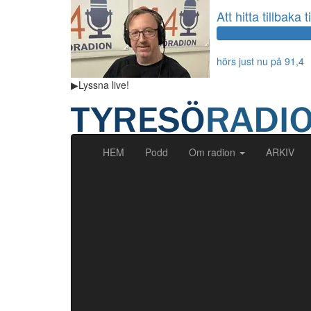
Att hitta tillbaka t
hörs just nu på 91,4
▶
Lyssna
live!
(current)
HEM
Podd
Om radion
ARKIV