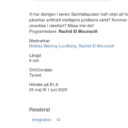
Vi har återigen i serien Samhällspulsen haft nöjet att h
påverkar artificiell intelligens juridikens värld? Kommer
utvecklas i raketfart? Missa inte det!
Programledare:
Rachid El Mounacifi
Medverkar:
Mattias Walving-Lundberg
,
Rachid El Mounacifi
Längd:
9 min
Ort/Område:
Tyresö
Hördes på 91,4:
25 maj till 1 juni 2025
Relaterat
Integration
52