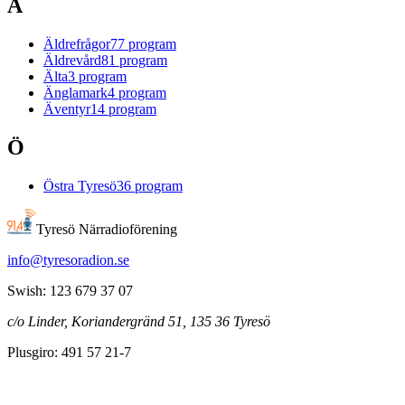
Ä
Äldrefrågor
77
program
Äldrevård
81
program
Älta
3
program
Änglamark
4
program
Äventyr
14
program
Ö
Östra Tyresö
36
program
Tyresö Närradioförening
info@tyresoradion.se
Swish: 123 679 37 07
c/o Linder, Koriandergränd 51, 135 36 Tyresö
Plusgiro: 491 57 21-7