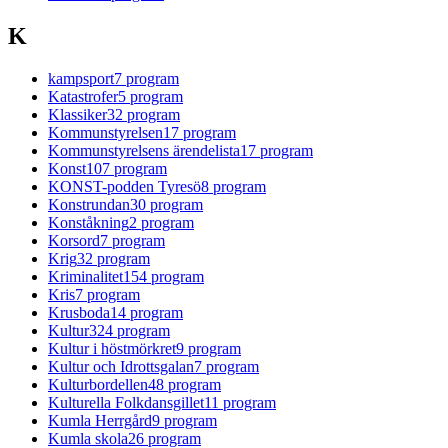
K
kampsport
7
program
Katastrofer
5
program
Klassiker
32
program
Kommunstyrelsen
17
program
Kommunstyrelsens ärendelista
17
program
Konst
107
program
KONST-podden Tyresö
8
program
Konstrundan
30
program
Konståkning
2
program
Korsord
7
program
Krig
32
program
Kriminalitet
154
program
Kris
7
program
Krusboda
14
program
Kultur
324
program
Kultur i höstmörkret
9
program
Kultur och Idrottsgalan
7
program
Kulturbordellen
48
program
Kulturella Folkdansgillet
11
program
Kumla Herrgård
9
program
Kumla skola
26
program