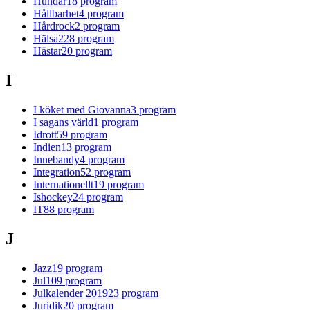
Hundar
18
program
Hållbarhet
4
program
Hårdrock
2
program
Hälsa
228
program
Hästar
20
program
I
I köket med Giovanna
3
program
I sagans värld
1
program
Idrott
59
program
Indien
13
program
Innebandy
4
program
Integration
52
program
Internationellt
19
program
Ishockey
24
program
IT
88
program
J
Jazz
19
program
Jul
109
program
Julkalender 2019
23
program
Juridik
20
program