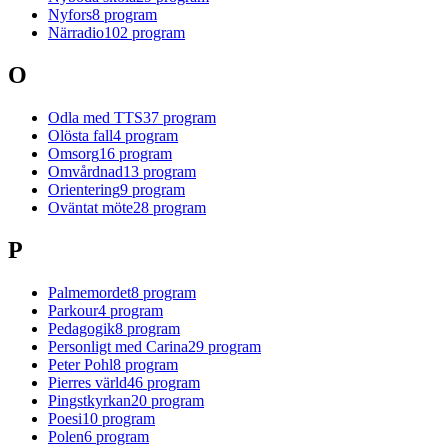
Nyfors
8
program
Närradio
102
program
O
Odla med TTS
37
program
Olösta fall
4
program
Omsorg
16
program
Omvårdnad
13
program
Orientering
9
program
Oväntat möte
28
program
P
Palmemordet
8
program
Parkour
4
program
Pedagogik
8
program
Personligt med Carina
29
program
Peter Pohl
8
program
Pierres värld
46
program
Pingstkyrkan
20
program
Poesi
10
program
Polen
6
program