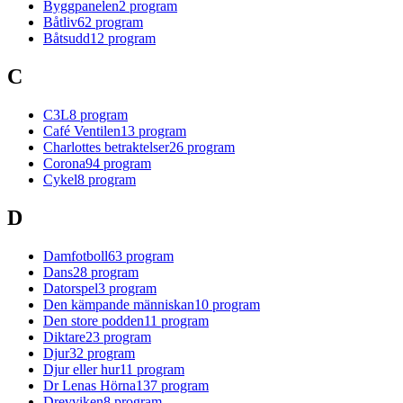
Byggpanelen
2
program
Båtliv
62
program
Båtsudd
12
program
C
C3L
8
program
Café Ventilen
13
program
Charlottes betraktelser
26
program
Corona
94
program
Cykel
8
program
D
Damfotboll
63
program
Dans
28
program
Datorspel
3
program
Den kämpande människan
10
program
Den store podden
11
program
Diktare
23
program
Djur
32
program
Djur eller hur
11
program
Dr Lenas Hörna
137
program
Drevviken
8
program