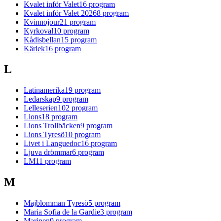
Kvalet inför Valet
16
program
Kvalet inför Valet 2026
8
program
Kvinnojour
21
program
Kyrkoval
10
program
Kådisbellan
15
program
Kärlek
16
program
L
Latinamerika
19
program
Ledarskap
9
program
Lelleserien
102
program
Lions
18
program
Lions Trollbäcken
9
program
Lions Tyresö
10
program
Livet i Languedoc
16
program
Ljuva drömmar
6
program
LM
11
program
M
Majblomman Tyresö
5
program
Maria Sofia de la Gardie
3
program
Marinen
9
program