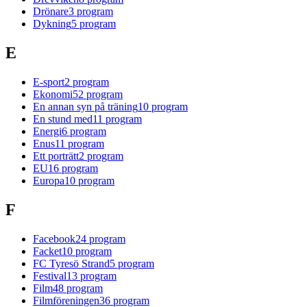
Drönare
3
program
Dykning
5
program
E
E-sport
2
program
Ekonomi
52
program
En annan syn på träning
10
program
En stund med
11
program
Energi
6
program
Enus
11
program
Ett porträtt
2
program
EU
16
program
Europa
10
program
F
Facebook
24
program
Facket
10
program
FC Tyresö Strand
5
program
Festival
13
program
Film
48
program
Filmföreningen
36
program