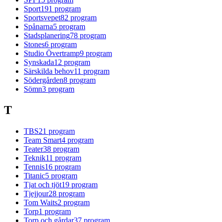
Sport
191
program
Sportsvepet
82
program
Spånarna
5
program
Stadsplanering
78
program
Stones
6
program
Studio Övertramp
9
program
Synskada
12
program
Särskilda behov
11
program
Södergården
8
program
Sömn
3
program
T
TBS
21
program
Team Smart
4
program
Teater
38
program
Teknik
11
program
Tennis
16
program
Titanic
5
program
Tjat och tjöt
19
program
Tjejjour
28
program
Tom Waits
2
program
Torp
1
program
Torp och gårdar
37
program