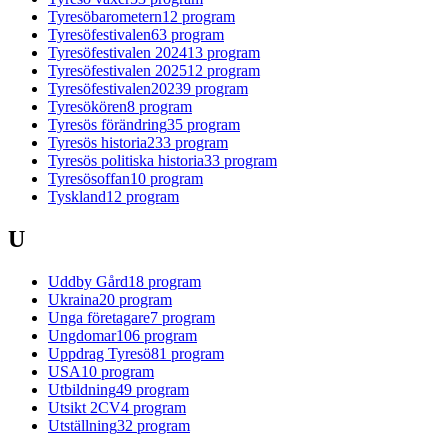
Tyresöbarometern
12
program
Tyresöfestivalen
63
program
Tyresöfestivalen 2024
13
program
Tyresöfestivalen 2025
12
program
Tyresöfestivalen2023
9
program
Tyresökören
8
program
Tyresös förändring
35
program
Tyresös historia
233
program
Tyresös politiska historia
33
program
Tyresösoffan
10
program
Tyskland
12
program
U
Uddby Gård
18
program
Ukraina
20
program
Unga företagare
7
program
Ungdomar
106
program
Uppdrag Tyresö
81
program
USA
10
program
Utbildning
49
program
Utsikt 2CV
4
program
Utställning
32
program