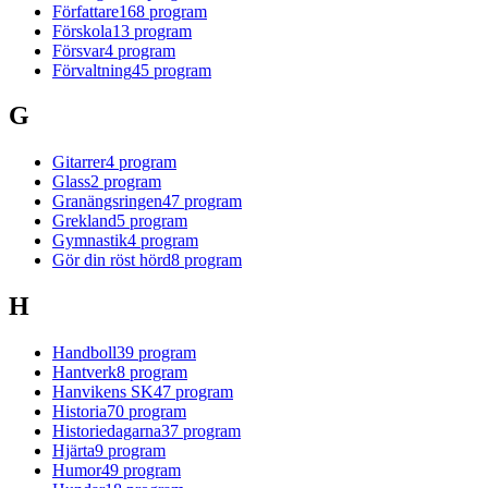
Författare
168
program
Förskola
13
program
Försvar
4
program
Förvaltning
45
program
G
Gitarrer
4
program
Glass
2
program
Granängsringen
47
program
Grekland
5
program
Gymnastik
4
program
Gör din röst hörd
8
program
H
Handboll
39
program
Hantverk
8
program
Hanvikens SK
47
program
Historia
70
program
Historiedagarna
37
program
Hjärta
9
program
Humor
49
program