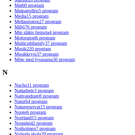
Mat
60
program
Matpatrullen
5
program
Media
15
program
Mellanöstern
27
program
Miljö
76
program
Min släkts historia
4
program
Motorsport
6
program
Multicultifamily
37
program
Musik
220
program
Musikkryss
37
program
Möte med lyssnarna
30
program
N
Nacho
11
program
Nattarbete
3
program
Nattvandrare
8
program
Natur
64
program
Naturreservat
15
program
Norge
6
program
Norrland
15
program
Nostalgi
42
program
Notholmen
7
program
Nyboda skola
29
program