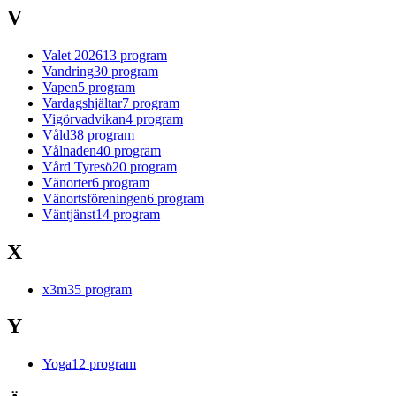
V
Valet 2026
13
program
Vandring
30
program
Vapen
5
program
Vardagshjältar
7
program
Vigörvadvikan
4
program
Våld
38
program
Vålnaden
40
program
Vård Tyresö
20
program
Vänorter
6
program
Vänortsföreningen
6
program
Väntjänst
14
program
X
x3m
35
program
Y
Yoga
12
program