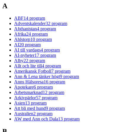
A
ABF
14
program
Adventskalender
32
program
Afghanistan
4
program
Afrika
24
program
Ahlstorp
10
program
AI
20
program
AI till vardags
4
program
AI-nyheter
17
program
Alby
22
program
Allt och lite till
4
program
Amerikansk Fotboll
7
program
Ann & Lena tänker högt
9
program
Anns Hälsoresa
16
program
Apotekare
6
program
Arbetsmarknad
12
program
Arkivpärlor
57
program
Asien
13
program
Att bli med hund
9
program
Australien
2
program
AW med Ann och Dala
13
program
B