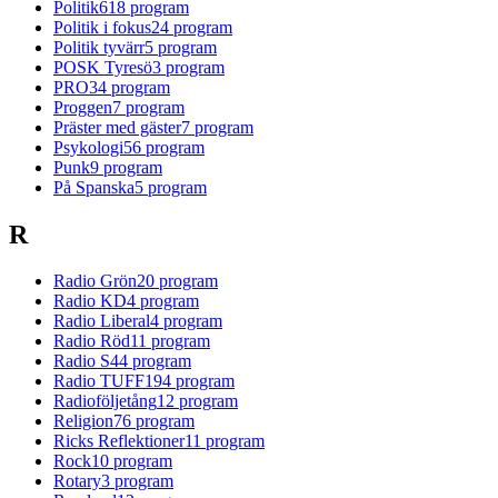
Politik
618
program
Politik i fokus
24
program
Politik tyvärr
5
program
POSK Tyresö
3
program
PRO
34
program
Proggen
7
program
Präster med gäster
7
program
Psykologi
56
program
Punk
9
program
På Spanska
5
program
R
Radio Grön
20
program
Radio KD
4
program
Radio Liberal
4
program
Radio Röd
11
program
Radio S
44
program
Radio TUFF
194
program
Radioföljetång
12
program
Religion
76
program
Ricks Reflektioner
11
program
Rock
10
program
Rotary
3
program