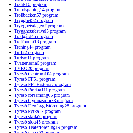
Trafik
16
program
Trendspaning
14
program
Trollbäcken
57
program
Trygghet
52
program
Trygghetsdagen
7
program
Trygghetsfestival
5
program
Trädgård
46
program
Träffpunkt
18
program
Träning
44
program
Tuff
22
program
Turism
11
program
Tvätterierna
6
program
TYBO
20
program
Tyresö Centrum
104
program
Tyresö FF
51
program
Tyresö FFs Historia
7
program
Tyresö företag
111
program
Tyresö församling
65
program
Tyresö Gymnasium
33
program
Tyresö Hembygdsförening
28
program
Tyresö kyrka
17
program
Tyresö skola
5
program
Tyresö slott
45
program
Tyresö Teaterförening
19
program
Tyresö växer
53
program