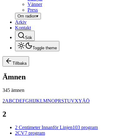
Vänner
Press
Om radion
▾
Arkiv
Kontakt
Sök
Toggle theme
Tillbaka
Ämnen
345
ämnen
2
A
B
C
D
E
F
G
H
I
J
K
L
M
N
O
P
R
S
T
U
V
X
Y
Ä
Ö
2
2 Centimeter Innanför Linjen
103
program
2CV
7
program