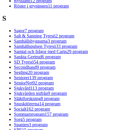
Ryssland
12
program
Röster i gryningen
11
program
S
Sagor
7
program
Salt & Sanning Tyresö
2
program
Samhällsbyggarna
3
program
Samhällspulsen Tyresö
33
program
Samtal och frågor med Carin
29
program
Sankta Gertrud
6
program
SD Tyresö
54
program
Secondhand
9
program
Segling
20
program
Seniorer
139
program
SeniorNet
92
program
Sjukvård
113
program
Sjukvården inifrån
9
program
Släktforskning
8
program
Snuskitörerna
14
program
Socialt
162
program
Sommarprogram
157
program
Sorg
5
program
Spanien
3
program
SPF
15
program