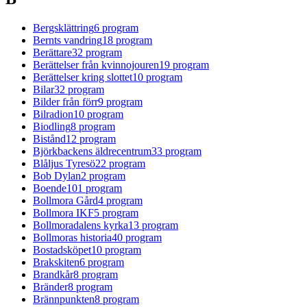
Bergsklättring
6
program
Bernts vandring
18
program
Berättare
32
program
Berättelser från kvinnojouren
19
program
Berättelser kring slottet
10
program
Bilar
32
program
Bilder från förr
9
program
Bilradion
10
program
Biodling
8
program
Bistånd
12
program
Björkbackens äldrecentrum
33
program
Blåljus Tyresö
22
program
Bob Dylan
2
program
Boende
101
program
Bollmora Gård
4
program
Bollmora IKF
5
program
Bollmoradalens kyrka
13
program
Bollmoras historia
40
program
Bostadsköpet
10
program
Brakskiten
6
program
Brandkår
8
program
Bränder
8
program
Brännpunkten
8
program