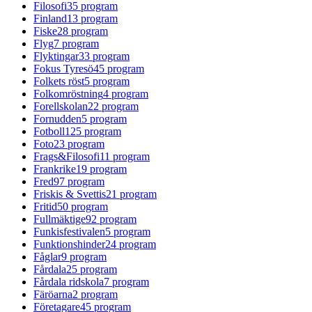
Filosofi
35
program
Finland
13
program
Fiske
28
program
Flyg
7
program
Flyktingar
33
program
Fokus Tyresö
45
program
Folkets röst
5
program
Folkomröstning
4
program
Forellskolan
22
program
Fornudden
5
program
Fotboll
125
program
Foto
23
program
Frags&Filosofi
11
program
Frankrike
19
program
Fred
97
program
Friskis & Svettis
21
program
Fritid
50
program
Fullmäktige
92
program
Funkisfestivalen
5
program
Funktionshinder
24
program
Fåglar
9
program
Fårdala
25
program
Fårdala ridskola
7
program
Färöarna
2
program
Företagare
45
program