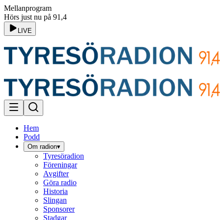
Mellanprogram
Hörs just nu på 91,4
LIVE
Hem
Podd
Om radion
▾
Tyresöradion
Föreningar
Avgifter
Göra radio
Historia
Slingan
Sponsorer
Stadgar